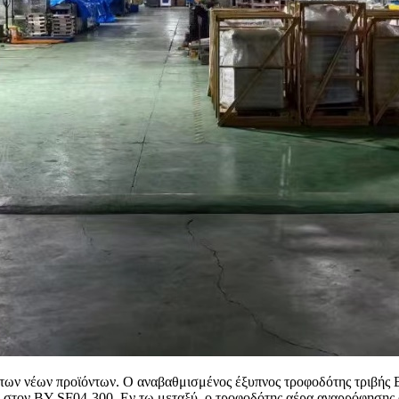
η των νέων προϊόντων. Ο αναβαθμισμένος έξυπνος τροφοδότης τριβής
 στον BY-SF04-300. Εν τω μεταξύ, ο τροφοδότης αέρα αναρρόφησης 