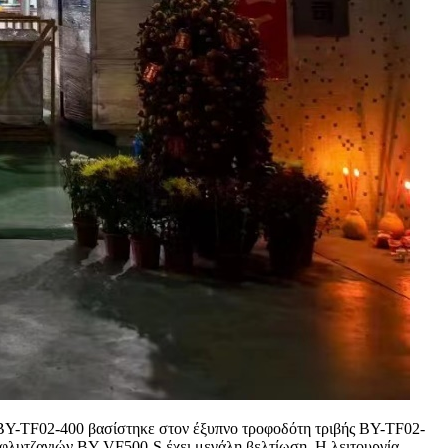
 BY-TF02-400 βασίστηκε στον έξυπνο τροφοδότη τριβής BY-TF02-
φλυτζανιών BY-VF500-S έχει μεγάλη βελτίωση. Η λειτουργία