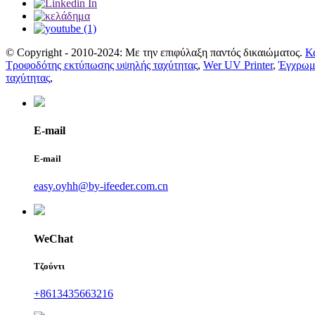
© Copyright - 2010-2024: Με την επιφύλαξη παντός δικαιώματος.
Κ
Τροφοδότης εκτύπωσης υψηλής ταχύτητας
,
Wer UV Printer
,
Έγχρωμο
ταχύτητας
,
E-mail
E-mail
easy.oyhh@by-ifeeder.com.cn
WeChat
Τζούντι
+8613435663216