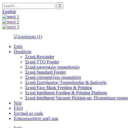
English
Σπίτι
Προϊόντα
Σειρά Rewinder
Σειρά TTO Feeder
Σειρά κανονικών τροφοδοτών
Σειρά Standard Feeder
Σειρά επιτραπέζιου τροφοδότη
Σειρά Συστήματος Τροφοδοσίας & Διαλογής
Σειρά Face Mask Feeding & Printing
Σειρά Intelligent Feeding & Printing Platform
Σειρά Intelligent Vacuum Picking-up, Πλατφόρμα τροφ
Νέα
FAQ
Σχετικά με εμάς
Επικοινωνήστε μαζί μας