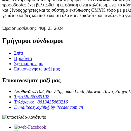
τροφοδοσίας έχει βελτιωθεί, η εμφάνιση είναι καλύτερη, ενώ το κόσ
και ξένους χρήστες και το σύστημα εκτύπωσης CMYK τόσο με μελάνι
γεμάτο ελπίδες και πιστεύω ότι όλο και περισσότεροι πελάτες θα γ
Ώρα δημοσίευσης: Φεβ-23-2024
Γρήγοροι σύνδεσμοι
Σπίτι
Προϊόντα
Σχετικά με εμάς
Επικοινωνήστε μαζί μας
Επικοινωνήστε μαζί μας
Διεύθυνση:
#102, Νο. 7 της οδού Lindi, Shawan Town, Panyu D
Τηλ:
020 66380102
Τηλέφωνο:
+8613435663216
E-mail:
easy.oyhh@by-ifeeder.com.cn